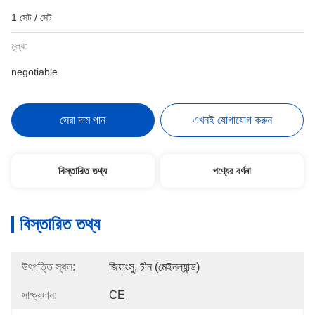
1 সেট / সেট
মূল্য:
negotiable
সেরা দাম পান
এখনই যোগাযোগ করুন
বিস্তারিত তথ্য
পণ্যের বর্ণনা
বিস্তারিত তথ্য
উৎপত্তি স্থল:
জিয়াংসু, চীন (মেইনল্যান্ড)
সাক্ষ্যদান:
CE