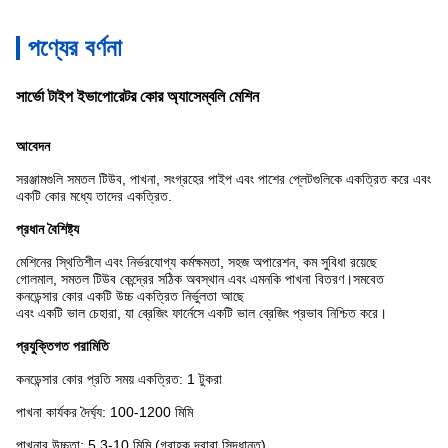
পণ্যের বর্ণনা
সার্ভো টাইপ ইভাপোরেটর কোর অ্যাসেম্বলি মেশিন
আবেদন
সরঞ্জামগুলি সমতল টিউব, পাখনা, সংগ্রহের পাইপ এবং পাশের প্লেটগুলিকে একত্রিত করে এবং
একটি কোর মধ্যে তাদের একত্রিত.
প্রধান বৈশিষ্ট্য
মেশিনের স্থিতিশীল এবং নির্ভরযোগ্য কর্মক্ষমতা, সহজ অপারেশন, কম সুবিধা রয়েছে
গোলমাল, সমতল টিউব কেন্দ্রের সঠিক অবস্থান এবং এমনকি পাখনা বিতরণ।সমবেত
কনডেন্সার কোর একটি উচ্চ একত্রিত নির্ভুলতা আছে
এবং একটি ভাল চেহারা, যা ব্রেজিং ফার্নেসে একটি ভাল ব্রেজিং প্রভাব নিশ্চিত করে।
প্রযুক্তিগত পরামিতি
কনডেন্সার কোর প্রতি সময় একত্রিত: 1 টুকরা
পাখনা কার্যকর দৈর্ঘ্য: 100-1200 মিমি
পাখনার উচ্চতা: 5.3-10 মিমি (গ্রাহক দ্বারা সিদ্ধান্ত)