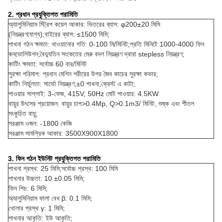
2. প্রধান প্রযুক্তিগত পরামিতি
অ্যালুমিনিয়াম স্ট্রিপ কয়েল আকার: ভিতরের ব্যাস: φ200±20 মিমি
(নিয়ন্ত্রণযোগ্য);বাইরের ব্যাস: ≤1500 মিমি;
পাখনা গঠন ক্ষমতা: খাওয়ানোর গতি: 0-100 মি/মিনিট;প্রতি মিনিটে 1000-4000 ফিন
কনভোলিউশন;বৈদ্যুতিন সংকেতের মেরু বদল নিয়ন্ত্রণ দ্বারা stepless নিয়ন্ত্রণ;
কাটিং ক্ষমতা: সর্বোচ্চ 60 বার/মিনিট
সুরক্ষা পরিমাপ: প্রধান মেশিন শরীরের উপর জৈব কাচের সুরক্ষা কভার;
কাটিং নির্ভুলতা: সার্ভো নিয়ন্ত্রণ;±0 পাখনা;ক্রেস্ট এ কাটা;
পাওয়ার সাপ্লাই: 3-ফেজ, 415V, 50Hz মোট পাওয়ার: 4.5KW
বায়ুর উৎসের প্রয়োজন: বায়ুর চাপ>0.4Mp, Q>0.1m3/ মিনিট, শুষ্ক এবং শীতল
সংকুচিত বায়ু;
সরঞ্জাম ওজন: -1800 কেজি
সরঞ্জাম সামগ্রিক আকার: 3500X900X1800
3. ফিন গঠন ইউনিট প্রযুক্তিগত পরামিতি
পাখনা প্রস্থ: 25 মিমি;সর্বোচ্চ প্রস্থ: 100 মিমি
পাখনার উচ্চতা: 10 ±0.05 মিমি;
ফিন পিচ: 6 মিমি;
অ্যালুমিনিয়াম ফালা বেধ β: 0.1 মিমি;
খোলার প্রস্থ γ: 1 মিমি;
পাখনার আকৃতি: ইউ আকৃতি;