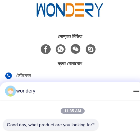
সোশ্যাল মিডিয়া
দ্রুত যোগাযোগ
টেলিফোন
86-153-0529-9442
wondery
ই-মেইল
ruth@wondery.cn
11:35 AM
ঠিকানা
Good day, what product are you looking for?
শেনগাং মেট্রোপলিটন প্লাজা, সিনউউ জেলা, উক্সি, চীন