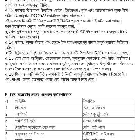
ওয়ার্ম রড সঙ্গে কাজ করা উচিত.
4.13 ব্লকেজ ডিটেকশন ডিভাইস: মোটর, ডিটেকশন প্রোব এবং আইসোলেশন ব্লক নিয়ে
গঠিত।ইলেক্ট্রোড DC 24V ভোল্টেজের সাথে কাজ করে।
এই ব্লকেজ ডিভাইসটি ফিন গঠনকারী ইউনিটের প্রস্থানের পাশে ইনস্টল করা আছে।
যখন ইলেক্ট্রোড প্রোব একটি ব্লকেজ সনাক্ত করে,
কন্ট্রোল লুপ পাওয়ার বন্ধ হয়ে যায় এবং ফিন গঠনকারী ইউনিটকে রক্ষা করার জন্য মোটরটি
অবিলম্বে বন্ধ হয়ে যায়।
4.14 কাটার: কাটার স্ট্যান্ড এবং দ্বৈত-দিক সামঞ্জস্যযোগ্য বাফার বায়ুসংক্রান্ত সিলিন্ডার
গঠিত।
কাটিং সিলিন্ডারের চালু/বন্ধ নিয়ন্ত্রণ করার জন্য একটি 2-পজিশন 5-দিককার ভালভ রয়েছে।
4.15 তেল স্প্রে প্রক্রিয়া: সোলেনয়েড ভালভ, ভ্যাকুয়াম জেনারেটর এবং পাইপ সমন্বিত।
ভ্যাকুয়াম জেনারেটর সোলেনয়েড ভালভ চালু/বন্ধ করে তেল ট্যাঙ্কের উদ্বায়ী তেল আঁকে এবং
তারপর তৈলাক্তকরণের জন্য ব্লেড রোলারগুলিতে তেলের কুয়াশা স্প্রে করুন।
4.16 ফিন গঠনকারী ইউনিটের কার্যকারী টেবিলটি অ্যালুমিনিয়াম খাদ উপাদান দিয়ে তৈরি।
এবং পাখনা গঠনের ইউনিটটি একটি জৈব কাচের আবরণ দিয়ে তৈরি।
5. ফিন রেডিয়েটর তৈরির মেশিনের কনফিগারেশন
না।
আইটেম
উৎপত্তি
1
পিএলসি
ডেল্টা, তাইওয়ান
2
স্পর্শ পর্দা
ডেল্টা / কুনলুন্টংতাই
3
প্রক্সিমিটি সুইচ
ওমরন, জাপান
4
বৈদ্যুতিন সংকেতের মেরু বদল
ডেল্টা, তাইওয়ান
5
বায়ুসংক্রান্ত উপাদান
AIRTAC, তাইওয়ান