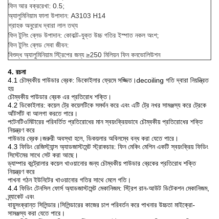
ফিন আর বক্ররেখা: 0.5;
অ্যালুমিনিয়াম ফালা উপাদান: A3103 H14
গ্রাহক অনুরোধ দ্বারা লাল তথ্য
ফিন টুলিং ব্লেড উপাদান: কোবাল্ট-যুক্ত উচ্চ গতির ইস্পাত নকল অংশ;
ফিন টুলিং ব্লেড সেবা জীবন:
বিশুদ্ধ অ্যালুমিনিয়াম স্ট্রিপের জন্য ≥250 মিলিয়ন ফিন কনভোলিউশন
4. রচনা
4.1 চৌম্বকীয় পাউডার ব্রেক: ডিকোইলার ফ্রেমে সজ্জিত।decoiling গতি দ্বারা নিয়ন্ত্রিত
হয়
চৌম্বকীয় পাউডার ব্রেক এর প্রতিরোধ শক্তি।
4.2 ডিকোইলার: কয়েল ট্রে কয়েলটিকে সমর্থন করে এবং এটি ট্রে নখর সামঞ্জস্য করে ট্রেকে
আঁটসাঁট বা আলগা করতে পারে।
পটেনটিওমিটারের পরিবর্তিত প্রতিরোধের মান স্বয়ংক্রিয়ভাবে চৌম্বকীয় প্রতিরোধের শক্তি
নিয়ন্ত্রণ করে
পাউডার ব্রেক।জরুরী অবস্থা হলে, ডিকয়লার অবিলম্বে বন্ধ করা যেতে পারে।
4.3 ফিডিং রেজিস্ট্যান্স অ্যাডজাস্টমেন্ট স্ট্রাকচার: ফিন মেকিং মেশিন একটি স্বয়ংক্রিয় ফিডিং
সিস্টেমের সাথে সেট করা আছে।
ড্যাম্পার কন্ট্রোলার কয়েল খাওয়ানোর জন্য চৌম্বকীয় পাউডার ব্রেকের প্রতিরোধ শক্তি
নিয়ন্ত্রণ করে
পাখনা গঠন ইউনিটের খাওয়ানোর গতির সাথে মেলে গতি।
4.4 ফিডিং টেনসিল ফোর্স অ্যাডজাস্টমেন্ট মেকানিজম: স্ট্রিপ রান-আউট ডিটেকশন মেকানিজম,
ব্র্যাকেট এবং
বায়ুসংক্রান্ত সিলিন্ডার।সিলিন্ডারের কাজের চাপ পরিবর্তন করে পাখনার উচ্চতা মাইক্রো-
সামঞ্জস্য করা যেতে পারে।