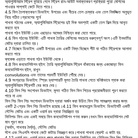
অ্যালুমিনিয়াম স্ট্রিপ ফুরিয়ে গেলে স্ট্রিপ রান-আউট সনাক্তকরণ প্রক্রিয়া পুরো মেশিনের
পাওয়ার সাপ্লাই কেটে দিতে পারে।
4.5 ফিন তৈলাক্তকরণ ডিভাইস: উপরের এবং নীচের তেল চেম্বার এবং তেল নিমজ্জিত অনুভূত
নিয়ে গঠিত।প্রবেশের পূর্বে
পাখনা গঠনের একক, অ্যালুমিনিয়াম স্ট্রিপের দুই দিক অবশ্যই একটি তেল ফিল্ম দিয়ে আবৃত
করতে হবে
পাখনা গঠন ইউনিট।এবং এছাড়াও অমেধ্য নিশ্চিহ্ন করা যেতে পারে.
4.6 ফিন গঠনের ইউনিট: এটি পাখনা তৈরির মেশিনের সবচেয়ে গুরুত্বপূর্ণ অংশ।এটি ইনভার্টার
মোটর দ্বারা চালিত হয়।
4.7 বিচ্ছেদ ডিভাইস: একটি উপরের এবং একটি নিম্ন বিচ্ছেদ শীট যা গঠিত স্ট্রিপকে আলাদা
করতে পারে
ব্লকেজ এড়াতে পাখনা গঠন ইউনিট থেকে।
4.8 ফিন কনভোলিউশন হুইল: তৈরি অ্যালুমিনিয়াম স্ট্রিপ বাঁকানোর জন্য একজোড়া ফিন
কনভোলিউশন হুইল, রাখুন
convolutions এবং তাদের পরবর্তী ইউনিটে পৌঁছে দেয়।
4.9 সংগ্রহের ডিভাইস: স্প্রিং ড্যাম্পারটি মূলত তৈরি পাখনা পেতে ঘনিষ্ঠভাবে প্যাক করা
অ্যালুমিনিয়াম স্ট্রিপটি বের করে দেয়।
4.10 ফিন পিচ সংশোধন ডিভাইস: মূলত গঠিত ফিন ফিন পিচের প্রয়োজনীয়তা পূরণ করতে
পারে না এবং
ফিন পিচ ফিন পিচ সংশোধন ডিভাইস দ্বারা অর্জন করা উচিত.ফিন পিচ সামঞ্জস্য করার জন্য
একটি 2-গ্রেড ফিন পিচ ডিভাইস রয়েছে।4.11 ফিন কনভেয়েন্স ডিভাইস: ডিভাইসটি একটি
স্টেপিং মোটর এবং একটি ওয়ার্ম রড দ্বারা নিয়ন্ত্রিত হয়
ফিনিশড ফিন এবং একই সময়ে ফিন কনভোলিউশন গণনা করুন।যখন ফিন কনভোলিউশন সেট
মান পূরণ করে
(অর্থাৎ, পাখনার দৈর্ঘ্য), স্টেপিং মোটর
স্টপ এবং পিএলসি পাখনা কেটে কাটার নিয়ন্ত্রণ করে।পাখনা পাখনা ক্রেস্ট এ কাটা হয়.
4.12 ওয়ার্ম রড: ওয়ার্ম রডের পছন্দ পাখনার পিচ দ্বারা নির্ধারিত হয়।বিভিন্ন ফিন পিচ বিভিন্ন