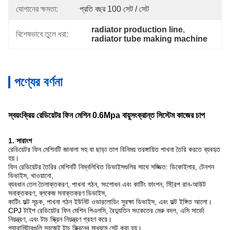
যোগানের ক্ষমতা:
প্রতি বছর 100 সেট / সেট
radiator production line
, 
বিশেষভাবে তুলে ধরা:
radiator tube making machine
পণ্যের বর্ণনা
স্বয়ংক্রিয় রেডিয়েটর ফিন মেশিন 0.6Mpa বায়ুসংক্রান্ত সিস্টেম কাজের চাপ
1. সারাংশ
রেডিয়েটর ফিন মেশিনটি জানালা সহ বা ছাড়া তাপ বিনিময় তরঙ্গায়িত পাখনা তৈরি করতে ব্যবহৃত
হয়।
ফিন রেডিয়েটর তৈরির মেশিনটি নিম্নলিখিত ডিভাইসগুলির সাথে সজ্জিত: ডিকোইলার, টেনশন
ডিভাইস, খাওয়ানো,
ব্যবধান তেল তৈলাক্তকরণ, পাখনা গঠন, সংশোধন এবং কাটিং ফাংশন, স্ট্রিপ রান-আউট
সনাক্তকরণ, ব্লকেজ সনাক্তকরণ ডিভাইস,
কাটিং ফল্ট সূচক, পাখনা গঠন ইউনিট ওভারলোডিং সুরক্ষা ডিভাইস, এবং ফল্ট ইঙ্গিত আলো।
CPJ টাইপ রেডিয়েটর ফিন মেশিন পিএলসি, বৈদ্যুতিন সংকেতের মেরু বদল, এসি সার্ভো
নিয়ন্ত্রণ, এবং টাচ স্ক্রিন নিয়ন্ত্রণ গ্রহণ করে।
প্যারামিটারগুলি সহজেই টাচ স্ক্রিনের মাধ্যমে সেট করা হয়।