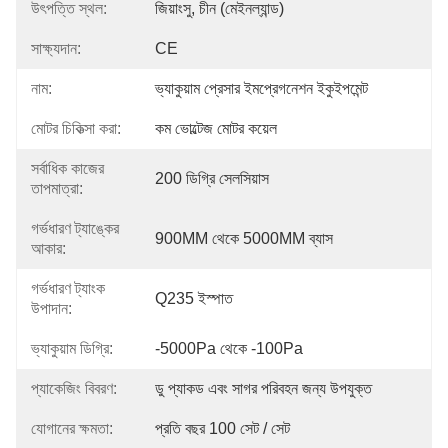
উৎপত্তি স্থল:
জিয়াংসু, চীন (মেইনল্যান্ড)
সাক্ষ্যদান:
CE
নাম:
ভ্যাকুয়াম প্রেসার ইমপ্রেগনেশন ইকুইপমেন্ট
মোটর চিকিত্সা করা:
কম ভোল্টেজ মোটর কয়েল
সর্বাধিক কাজের
200 ডিগ্রি সেলসিয়াস
তাপমাত্রা:
গর্ভধারণ ট্যাঙ্কের
900MM থেকে 5000MM ব্যাস
আকার:
গর্ভধারণ ট্যাংক
Q235 ইস্পাত
উপাদান:
ভ্যাকুয়াম ডিগ্রি:
-5000Pa থেকে -100Pa
প্যাকেজিং বিবরণ:
ডু প্যাকড এবং সাগর পরিবহন জন্য উপযুক্ত
যোগানের ক্ষমতা:
প্রতি বছর 100 সেট / সেট