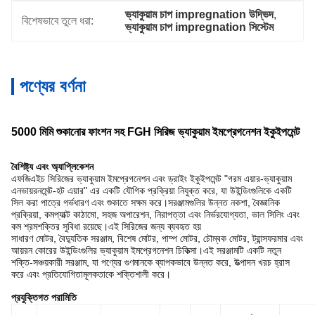
ভ্যাকুয়াম চাপ impregnation উদ্ভিদ
, 
বিশেষভাবে তুলে ধরা:
ভ্যাকুয়াম চাপ impregnation সিস্টেম
পণ্যের বর্ণনা
5000 মিমি শুকানোর ফাংশন সহ FGH সিরিজ ভ্যাকুয়াম ইমপ্রেগনেশন ইকুইপমেন্ট
বৈশিষ্ট্য এবং অ্যাপ্লিকেশন
এফজিএইচ সিরিজের ভ্যাকুয়াম ইমপ্রেগনেশন এবং ড্রাইং ইকুইপমেন্ট "গরম এয়ার-ভ্যাকুয়াম
এনভায়রনমেন্ট-হট এয়ার" এর একটি যৌগিক প্রক্রিয়া নিযুক্ত করে, যা উইন্ডিংগুলিকে একটি
সিল করা পাত্রে গর্ভধারণ এবং শুকাতে সক্ষম করে।সরঞ্জামগুলির উন্নত নকশা, বৈজ্ঞানিক
প্রক্রিয়া, কমপ্যাক্ট কাঠামো, সহজ অপারেশন, নিরাপত্তা এবং নির্ভরযোগ্যতা, ভাল সিলিং এবং
কম শ্রমশক্তির সুবিধা রয়েছে।এই সিরিজের জন্য ব্যবহৃত হয়
সাধারণ মোটর, বৈদ্যুতিক সরঞ্জাম, বিশেষ মোটর, পাম্প মোটর, চৌম্বক মোটর, ট্রান্সফরমার এবং
আয়রন কোরের উইন্ডিংগুলির ভ্যাকুয়াম ইমপ্রেগনেশন চিকিত্সা।এই সরঞ্জামটি একটি নতুন
শক্তি-সঞ্চয়কারী সরঞ্জাম, যা পণ্যের গুণমানকে ব্যাপকভাবে উন্নত করে, উত্পাদন খরচ হ্রাস
করে এবং প্রতিযোগিতামূলকতাকে শক্তিশালী করে।
প্রযুক্তিগত পরামিতি