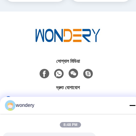
সোশ্যাল মিডিয়া
দ্রুত যোগাযোগ
টেলিফোন
wondery
86-153-0529-9442
ই-মেইল
8:48 PM
ruth@wondery.cn