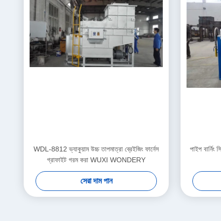
WDL-8812 ভ্যাকুয়াম উচ্চ তাপমাত্রা ব্রেইজিং ফার্নেস
পাইপ বার্নিং 
গ্রাফাইট গরম করা WUXI WONDERY
সেরা দাম পান