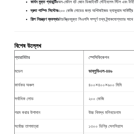
কার্বন মুক্ত গ্যারান্টিঃ
অল-মেটাল হট জোন ডিজাইনটি স্টেইনলেস স্টিল এবং টাইটানি
দ্রুত পাম্পিং সিস্টেমঃ
২০০ কেজি লোডের জন্য অপ্টিমাইজড ভ্যাকুয়াম সার্কিট্রি
শিল্প নিয়ন্ত্রণ ব্যবস্থাঃ
টাচস্ক্রিনযুক্ত পিএলসি সম্পূর্ণ তথ্য ট্র্যাকযোগ্যতার 
বিশেষ উল্লেখ
প্যারামিটার
স্পেসিফিকেশন
মডেল
ডাব্লুডিএল-৪৪৬
কার্যকর অঞ্চল
৪০০×৪০০×৬০০ মিমি
সর্বাধিক লোড
২০০ কেজি
গরম করার উপাদান
উচ্চ বিশুদ্ধ মলিবডেনাম
সর্বোচ্চ তাপমাত্রা
১৩০০ ডিগ্রি সেলসিয়াস