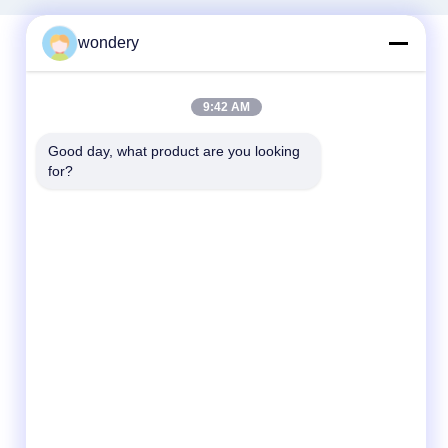
wondery
দ্রুত যোগাযোগ
9:42 AM
টেলিফোন
Good day, what product are you looking 
for?
86-153-0529-9442
ই-মেইল
ruth@wondery.cn
ঠিকানা
শেনগাং মেট্রোপলিটন প্লাজা, সিনউউ জেলা, উক্সি, চীন