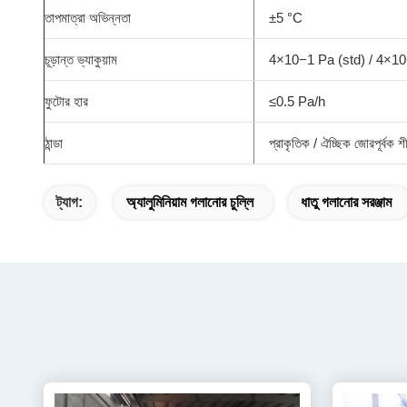
তাপমাত্রা অভিন্নতা
±5 °C
চূড়ান্ত ভ্যাকুয়াম
4×10−1 Pa (std) / 4×10
ফুটোর হার
≤0.5 Pa/h
ঠান্ডা
প্রাকৃতিক / ঐচ্ছিক জোরপূর্বক 
ট্যাগ:
অ্যালুমিনিয়াম গলানোর চুল্লি
ধাতু গলানোর সরঞ্জাম