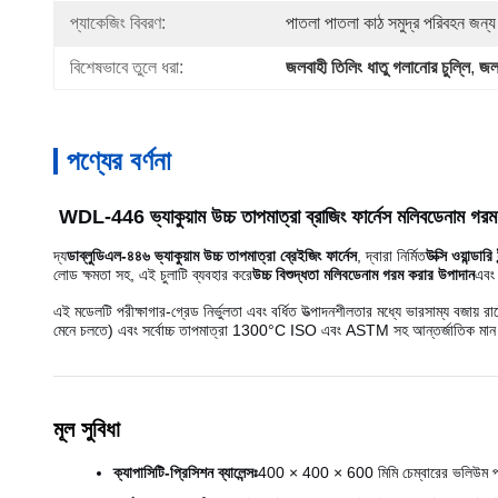
প্যাকেজিং বিবরণ:
পাতলা পাতলা কাঠ সমুদ্র পরিবহন জন্য
বিশেষভাবে তুলে ধরা:
জলবাহী তিলিং ধাতু গলানোর চুল্লি
, 
জলব
পণ্যের বর্ণনা
WDL-446 ভ্যাকুয়াম উচ্চ তাপমাত্রা ব্রাজিং ফার্নেস মলিবডেনাম গ
দ্য
ডাব্লুডিএল-৪৪৬ ভ্যাকুয়াম উচ্চ তাপমাত্রা ব্রেইজিং ফার্নেস
, দ্বারা নির্মিত
উক্সি ওয়ান্ডা
লোড ক্ষমতা সহ, এই চুলাটি ব্যবহার করে
উচ্চ বিশুদ্ধতা মলিবডেনাম গরম করার উপাদান
এবং 
এই মডেলটি পরীক্ষাগার-গ্রেড নির্ভুলতা এবং বর্ধিত উত্পাদনশীলতার মধ্যে ভারসাম্য ব
মেনে চলতে) এবং সর্বোচ্চ তাপমাত্রা 1300°C ISO এবং ASTM সহ আন্তর্জাতিক মান 
মূল সুবিধা
ক্যাপাসিটি-প্রিসিশন ব্যালেন্সঃ
400 × 400 × 600 মিমি চেম্বারের ভলিউম প্রা