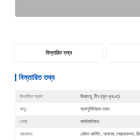
বিস্তারিত তথ্য
বিস্তারিত তথ্য
উৎপত্তি স্থল:
জিয়াংসু, চীন (মূল ভূখণ্ড)
ধাতু:
অ্যালুমিনিয়াম তরল
সেবা:
কাস্টমাইজড
আবেদন:
মেটাল কাস্টিং, অ্যালয় প্রোডাকশন, রি