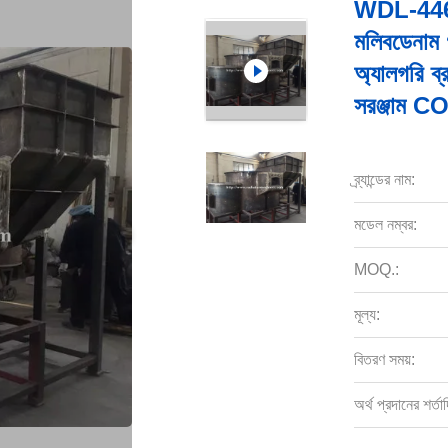
WDL-446 ভ্য
মলিবডেনাম গ
অ্যালগরি ব
সরঞ্জাম C
ব্র্যান্ডের নাম:
মডেল নম্বর:
MOQ.:
মূল্য:
বিতরণ সময়:
অর্থ প্রদানের শর্তাদ