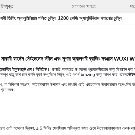
 উপযুক্ত
যোগানের ক্ষমতা:
মা
াহী তিলিং অ্যালুমিনিয়াম গলিত চুল্লি
, 
1200 কেজি অ্যালুমিনিয়াম গলানোর চুল্লি
রম মাঝারি ফার্নেস স্টেইনলেস স্টীল এবং সুপার অ্যালগরি ব্রাজিং সরঞ্জাম WU
রি ইন্ডাস্ট্রি ইকুইপমেন্ট কো। লিমিটেড।
, মাঝারি আকারের উত্পাদনের প্রয়োজনীয়তার জন্য ডিজাইন ক
সম্পূর্ণ ধাতু তাপ ঢাল কার্বন দূষণ সম্পূর্ণরূপে নির্মূল, এটি যথার্থ brazing জন্য আদর্শ করে তোলে
স্টেই
জায় রাখে, যা চিকিৎসা সরঞ্জাম, অটোমোবাইল উপাদান এবং মাঝারি-ছোট এয়ারস্পেস স্ট্রাকচারাল অ
পূরণ করে.
য় ছোট মডেলের দ্বিগুণ, ± 5 ডিগ্রি সেলসিয়াস অভিন্নতা বজায় রেখে উল্লেখযোগ্যভাবে একক ব্য