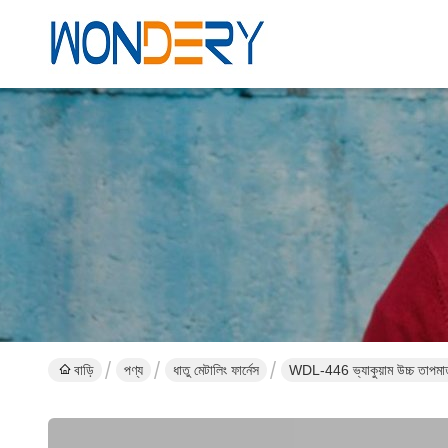
বাড়ি
পণ্য
ধাতু মেটালিং ফার্নেস
WDL-446 ভ্যাকুয়াম উচ্চ তাপমাত্