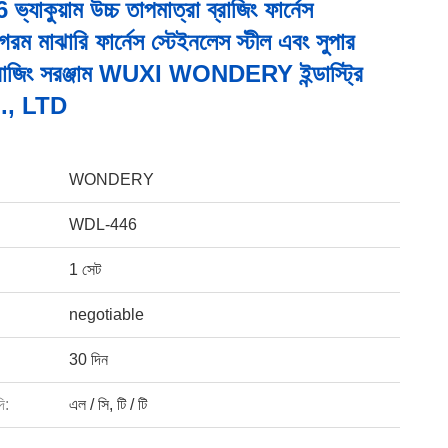
াকুয়াম উচ্চ তাপমাত্রা ব্রাজিং ফার্নেস
রম মাঝারি ফার্নেস স্টেইনলেস স্টীল এবং সুপার
্রাজিং সরঞ্জাম WUXI WONDERY ইন্ডাস্ট্রি
O., LTD
WONDERY
WDL-446
1 সেট
negotiable
30 দিন
ি:
এল / সি, টি / টি