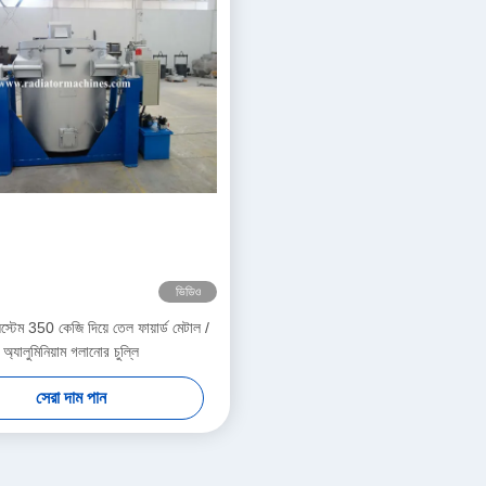
ভিডিও
সিস্টেম 350 কেজি দিয়ে তেল ফায়ার্ড মেটাল /
অ্যালুমিনিয়াম গলানোর চুল্লি
সেরা দাম পান