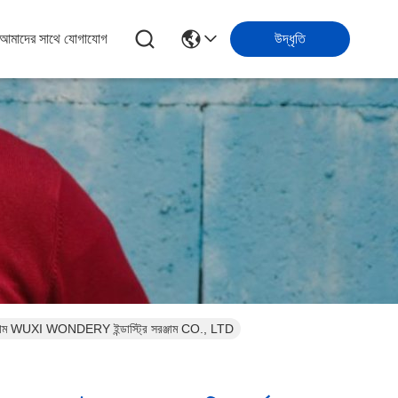
আমাদের সাথে যোগাযোগ
উদ্ধৃতি
িং সরঞ্জাম WUXI WONDERY ইন্ডাস্ট্রি সরঞ্জাম CO., LTD