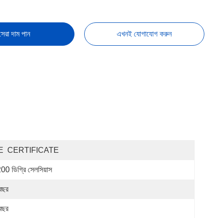
সেরা দাম পান
এখনই যোগাযোগ করুন
E  CERTIFICATE
00 ডিগ্রি সেলসিয়াস
বছর
বছর