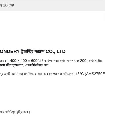
সে 10 সেট
XI WONDERY ইন্ডাস্ট্রি সরঞ্জাম CO., LTD
রা হয়েছে। 400 × 400 × 600 মিমি কার্যকর গরম করার অঞ্চল এবং 200 কেজি সর্বোচ্চ
নলেস স্টীল
,
সুপারলেগ
, এবং
টাইটানিয়াম খাদ
.
ংশগুলির জন্য একটি আদর্শ সমাধান হিসাবে কাজ করে।তাপমাত্রা অভিন্নতা ±5°C (AMS2750E
াচের আউটপুট বৃদ্ধি করে।