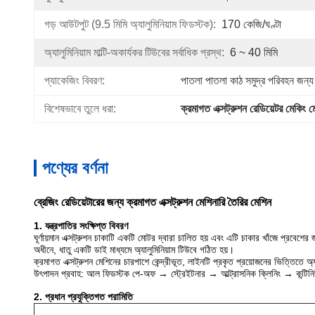
গড় আউটপুট (9.5 মিমি অ্যালুমিনিয়াম ফিডস্টক):
170 কেজি/ঘণ্টা
অ্যালুমিনিয়াম মাল্টি-অকার্যকর টিউবের সর্বাধিক প্রস্থ:
6 ~ 40 মিমি
প্যাকেজিং বিবরণ:
পাতলা পাতলা কাঠ সমুদ্র পরিবহন জন্য
বিশেষভাবে তুলে ধরা:
ক্রমাগত এক্সট্রুশন রেডিয়েটর মেকিং ম
পণ্যের বর্ণনা
ব্রেজিং রেডিয়েটারের জন্য ক্রমাগত এক্সট্রুশন মেশিনারি তৈরির মেশিন
1. যন্ত্রপাতির সংক্ষিপ্ত বিবরণ
ঘূর্ণায়মান এক্সট্রুশন চাকাটি একটি মোটর দ্বারা চালিত হয় এবং এটি চাকার খাঁজে প্রবেশ
অধীনে, ধাতু একটি ডাই মাধ্যমে অ্যালুমিনিয়াম টিউবে গঠিত হয়।
ক্রমাগত এক্সট্রুশন মেশিনের চারপাশে কেন্দ্রীভূত, লাইনটি প্রকৃত প্রয়োজনের ভিত্তিতে অ্যাল
উৎপাদন প্রবাহ: আল ফিডস্টক পে-অফ → স্ট্রেইটনার → আল্ট্রাসনিক ক্লিনিং → কন্টিনি
2. প্রধান প্রযুক্তিগত পরামিতি