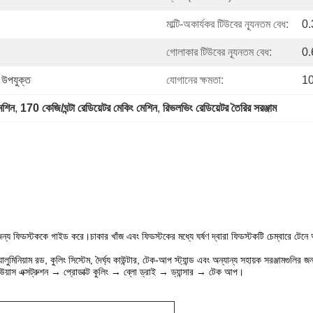
মাল্টি-অকার্যকর টিউবের ন্যূনতম বেধ:
0.
গোলাকার টিউবের ন্যূনতম বেধ:
0.
 উপযুক্ত
যোগানের ক্ষমতা:
10
েশিন
, 
170 কেজি/ঘন্টা রেডিয়েটর মেকিং মেশিন
, 
রিভলভিং রেডিয়েটর তৈরির সরঞ্জাম
ের জন্য ফিডস্টককে গাইড করে।চাকার খাঁজ এবং ফিডস্টকের মধ্যে ঘর্ষণ দ্বারা ফিডস্টকটি চেম্বারে টেন
ুমিনিয়াম রড, কুলিং সিস্টেম, দৈর্ঘ্য কাউন্টার, টেক-আপ স্ট্যান্ড এবং অন্যান্য সহায়ক সরঞ্জামগুলির জন
উয়াস এক্সট্রুশন → প্রোডাক্ট কুলিং → ব্লো ড্রাই → ড্যান্সার → টেক আপ।