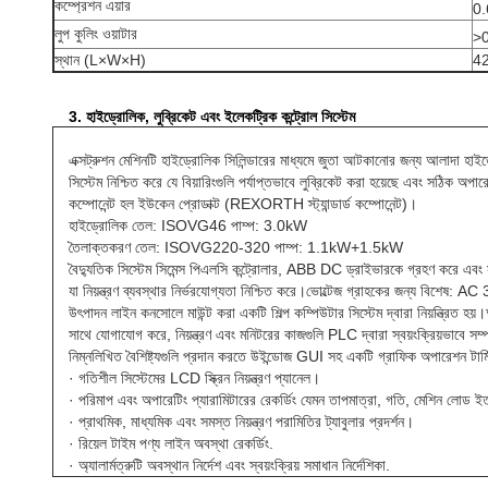
কম্প্রেশন এয়ার
0
লুপ কুলিং ওয়াটার
>
স্থান (L×W×H)
42
3. হাইড্রোলিক, লুব্রিকেট এবং ইলেকট্রিক কন্ট্রোল সিস্টেম
এক্সট্রুশন মেশিনটি হাইড্রোলিক সিলিন্ডারের মাধ্যমে জুতা আটকানোর জন্য আলাদা হাইড
সিস্টেম নিশ্চিত করে যে বিয়ারিংগুলি পর্যাপ্তভাবে লুব্রিকেট করা হয়েছে এবং সঠিক অপ
কম্পোনেন্ট হল ইউকেন প্রোডাক্ট (REXORTH স্ট্যান্ডার্ড কম্পোনেন্ট)।
হাইড্রোলিক তেল: ISOVG46 পাম্প: 3.0kW
তৈলাক্তকরণ তেল: ISOVG220-320 পাম্প: 1.1kW+1.5kW
বৈদ্যুতিক সিস্টেম সিমেন্স পিএলসি কন্ট্রোলার, ABB DC ড্রাইভারকে গ্রহণ করে এব
যা নিয়ন্ত্রণ ব্যবস্থার নির্ভরযোগ্যতা নিশ্চিত করে।ভোল্টেজ গ্রাহকের জন্য বিশে
উৎপাদন লাইন কনসোলে মাউন্ট করা একটি শিল্প কম্পিউটার সিস্টেম দ্বারা নিয়ন্ত্রিত হয়।অ
সাথে যোগাযোগ করে, নিয়ন্ত্রণ এবং মনিটরের কাজগুলি PLC দ্বারা স্বয়ংক্রিয়ভাবে সম্
নিম্নলিখিত বৈশিষ্ট্যগুলি প্রদান করতে উইন্ডোজ GUI সহ একটি গ্রাফিক অপারেশন টার্ম
· গতিশীল সিস্টেমের LCD স্ক্রিন নিয়ন্ত্রণ প্যানেল।
· পরিমাপ এবং অপারেটিং প্যারামিটারের রেকর্ডিং যেমন তাপমাত্রা, গতি, মেশিন লোড ই
· প্রাথমিক, মাধ্যমিক এবং সমস্ত নিয়ন্ত্রণ পরামিতির ট্যাবুলার প্রদর্শন।
· রিয়েল টাইম পণ্য লাইন অবস্থা রেকর্ডিং.
· অ্যালার্মত্রুটি অবস্থান নির্দেশ এবং স্বয়ংক্রিয় সমাধান নির্দেশিকা.