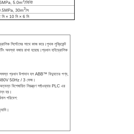
3
.6MPa, 5.0m
/মিনিট
3
0.5MPa, 30m
/ঘ
 মি × 10 মি × 6 মি
্রোলিক সিস্টেমের সাথে কাজ করে।পৃথক লুব্রিকেন্ট
ারেটিং অবস্থা বজায় রাখা হয়েছে।প্রধান হাইড্রোলিক
ং সমস্ত প্রধান উপাদান হল ABB™ বিদ্যুতের পণ্য,
ষ: AC 380V 50Hz / 3 ফেজ।
ত্যন্ত বিশেষায়িত নিয়ন্ত্রণ সফ্টওয়্যার PLC এর
পন্ন হয়।
িনাল পরিবেশ:
ত্যাদি।