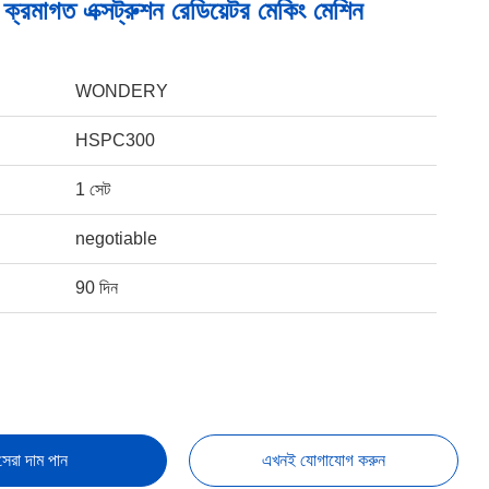
রমাগত এক্সট্রুশন রেডিয়েটর মেকিং মেশিন
WONDERY
HSPC300
1 সেট
negotiable
90 দিন
সেরা দাম পান
এখনই যোগাযোগ করুন