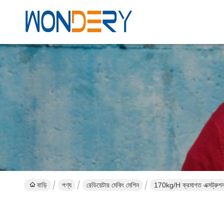
বাড়ি
পণ্য
রেডিয়েটার মেকিং মেশিন
170kg/H ক্রমাগত এক্সট্রুশন 