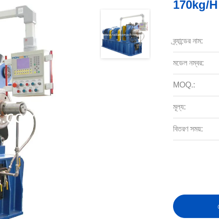
170kg/H ক্
ব্র্যান্ডের নাম:
মডেল নম্বর:
MOQ.:
মূল্য:
বিতরণ সময়: