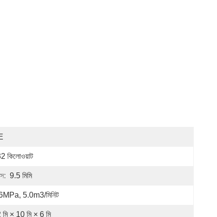
E
2 কিলোওয়াট
াস:
9.5 মিমি
6MPa, 5.0m3/মিনিট
 মি × 10 মি × 6 মি