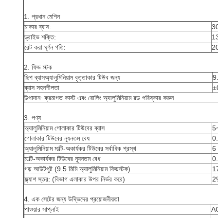
1. প্রধান মেশিন
চাকার ব্যাস:
30
ড্রাইভ শক্তি:
13
রেট করা ঘূর্ণন গতি:
2
2. ফিড স্টক
ছিপ ব্যাস
অ্যালুমিনিয়াম বৃত্তাকার টিউব জন্য
9.
ব্যাস সহনশীলতা
±
উপাদান: ক্রমাগত কাস্ট এবং রোলিং অ্যালুমিনিয়াম রড পরিষ্কার করুন
3. পণ্য
অ্যালুমিনিয়াম গোলাকার টিউবের ব্যাস
5~
গোলাকার টিউবের ন্যূনতম বেধ
0.
অ্যালুমিনিয়াম মাল্টি-অকার্যকর টিউবের সর্বাধিক প্রস্থ
6 
মাল্টি-অকার্যকর টিউবের ন্যূনতম বেধ
0.
গড় আউটপুট (9.5 মিমি অ্যালুমিনিয়াম ফিডস্টক)
17
ফ্ল্যাশ স্তর: (বিভাগ এলাকার উপর নির্ভর করে)
2
4. এক সেটের জন্য উদ্ভিদের প্রয়োজনীয়তা
পাওয়ার সাপ্লাই
AC