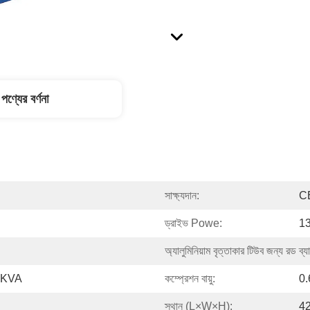
পণ্যের বর্ণনা
সাক্ষ্যদান:
C
ড্রাইভ Powe:
13
অ্যালুমিনিয়াম বৃত্তাকার টিউব জন্য রড ব্য
00KVA
কম্প্রেশন বায়ু:
0.
স্থান (L×W×H):
42