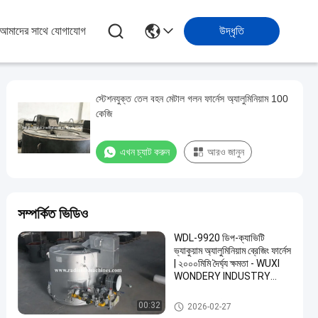
আমাদের সাথে যোগাযোগ
উদ্ধৃতি
স্টেশনযুক্ত তেল বহন মেটাল গলন ফার্নেস অ্যালুমিনিয়াম 100
কেজি
এখন চ্যাট করুন
আরও জানুন
সম্পর্কিত ভিডিও
WDL-9920 ডিপ-ক্যাভিটি
ভ্যাকুয়াম অ্যালুমিনিয়াম ব্রেজিং ফার্নেস
| ২০০০মিমি দৈর্ঘ্য ক্ষমতা - WUXI
WONDERY INDUSTRY
EQUIPMENT CO., LTD.
ধাতু মেটালিং ফার্নেস
00:32
2026-02-27