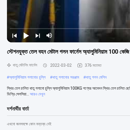
স্টেশনযুক্ত তেল বহন মেটাল গলন ফার্নেস অ্যালুমিনিয়াম 100 কেজি
ধাতু মেটালিং ফার্নেস
2022-03-02
376 মতামত
#
অ্যালুমিনিয়াম গলানোর চুল্লি
#
ধাতু গলানোর সরঞ্জাম
#
ধাতু গলন মেশিন
স্থির তেল চালিত ধাতু গলানো চুল্লি অ্যালুমিনিয়াম 100KG পণ্যের আবেদন স্থির তেল চালিত ছোট অ্য
ডিগ্রি সেলসিয়া...
আরও দেখুন
দর্শনার্থীর বার্তা
এখনো জনসমক্ষে কোন মন্তব্য নেই