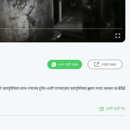
এখন চ্যাট করুন
শেয়ার করুন
ালুমিনিয়াম ধাতব গলানোর চুল্লি একটি তাপমাত্রায় অ্যালুমিনিয়াম স্ক্র্যাপ গলতে ব্যবহৃত হয় 850
একটি বার্তা দিন